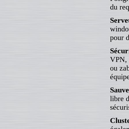
du req
Serve
window
pour d
Sécur
VPN, 
ou zab
équip
Sauve
libre 
sécuri
Clust