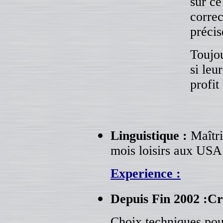
sur ce
correc
précis
Toujo
si leu
profit
Linguistique :
Maîtri
mois loisirs aux USA
Experience
:
Depuis Fin 2002 :Cré
Choix techniques pou