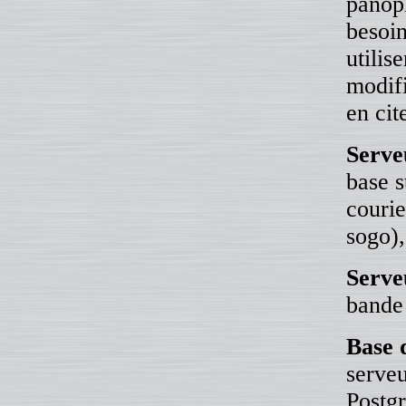
panopl
besoin
utilis
modifi
en cit
Serve
base 
courie
sogo),
Serve
bande 
Base 
serve
Postg