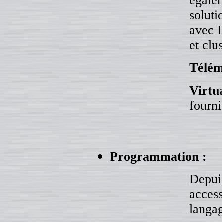
égalem
soluti
avec 
et
clus
Télém
Virtu
fourn
Programmation :
Depuis
access
langag