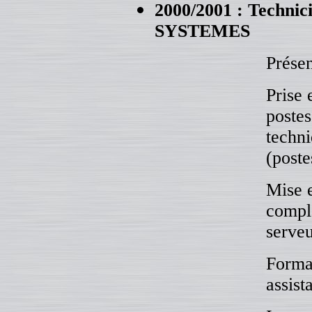
2000/2001 : Technic
SYSTEMES
Présen
Prise 
postes
techni
(poste
Mise e
compl
serve
Format
assist