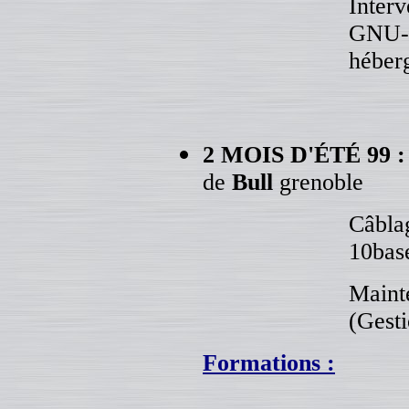
Interv
GNU-Li
héber
2 MOIS D'ÉTÉ 99 
de
Bull
grenoble
Câblag
10bas
Maint
(Gesti
Formations :